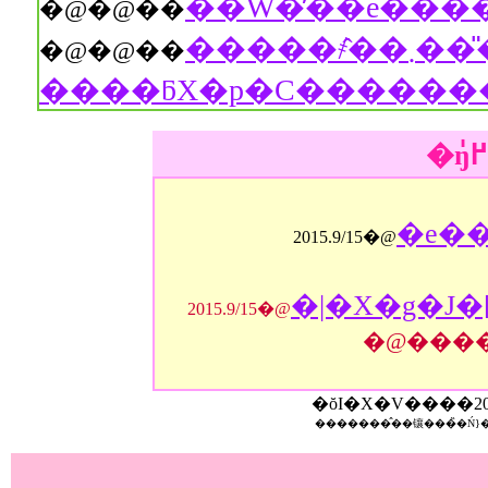
�@�@��
�����҂̂��܂���̎��_����B��W�ɒԂ�ꂽ
�@�@��
����ƃX�p�C�������
�e��
2015.9/15�@
�|�X�g�J�
2015.9/15�@
�@���
�ŏI�X�V����
2
�������̂��镶���̏�Ń