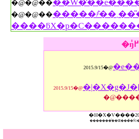
�@�@��
�����҂̂��܂���̎��_����B��W�ɒԂ�ꂽ
�@�@��
����ƃX�p�C�������
�e��
2015.9/15�@
�|�X�g�J�
2015.9/15�@
�@���
�ŏI�X�V����
2
�������̂��镶���̏�Ń