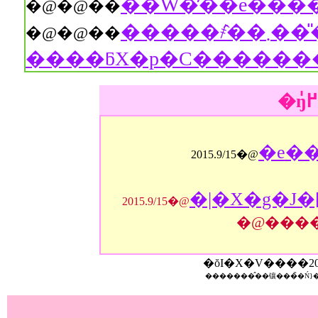
�@�@��
�����҂̂��܂���̎��_����B��W�ɒԂ�ꂽ
�@�@��
����ƃX�p�C�������
�e��
2015.9/15�@
�|�X�g�J�
2015.9/15�@
�@���
�ŏI�X�V����
2
�������̂��镶���̏�Ń