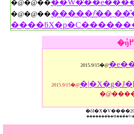
�@�@��
�����҂̂��܂���̎��_����B��W�ɒԂ�ꂽ
�@�@��
����ƃX�p�C�������
�e��
2015.9/15�@
�|�X�g�J�
2015.9/15�@
�@���
�ŏI�X�V����
2
�������̂��镶���̏�Ń