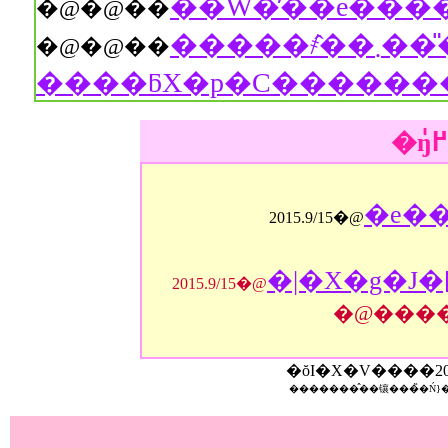
�@�@��
�����҂̂��܂���̎��_����B��W�ɒԂ�ꂽ
�@�@��
����ƃX�p�C�������
�e��
2015.9/15�@
�|�X�g�J�
2015.9/15�@
�@���
�ŏI�X�V����
2
�������̂��镶���̏�Ń