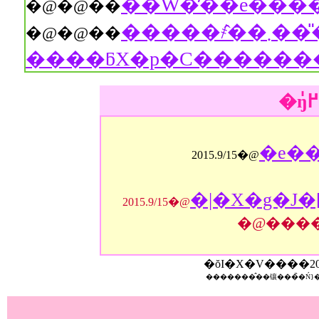
�@�@��
�����҂̂��܂���̎��_����B��W�ɒԂ�ꂽ
�@�@��
����ƃX�p�C�������
�e��
2015.9/15�@
�|�X�g�J�
2015.9/15�@
�@���
�ŏI�X�V����
2
�������̂��镶���̏�Ń