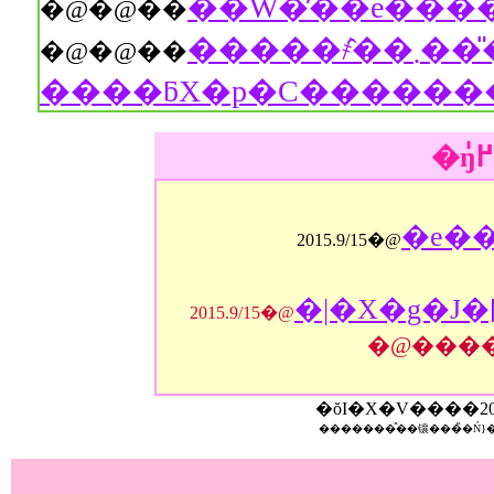
�@�@��
�����҂̂��܂���̎��_����B��W�ɒԂ�ꂽ
�@�@��
����ƃX�p�C�������
�e��
2015.9/15�@
�|�X�g�J�
2015.9/15�@
�@���
�ŏI�X�V����
2
�������̂��镶���̏�Ń