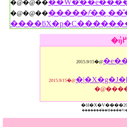
�@�@��
�����҂̂��܂���̎��_����B��W�ɒԂ�ꂽ
�@�@��
����ƃX�p�C�������
�e��
2015.9/15�@
�|�X�g�J�
2015.9/15�@
�@���
�ŏI�X�V����
2
�������̂��镶���̏�Ń