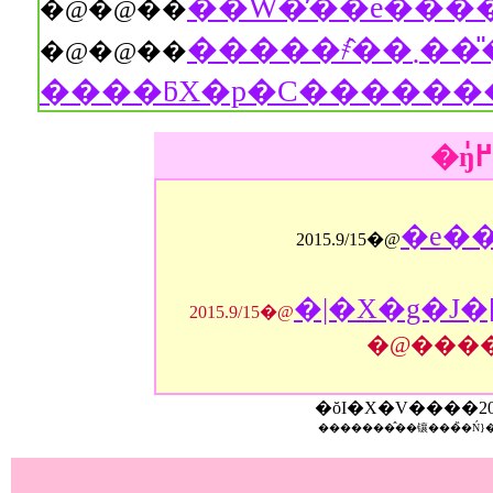
�@�@��
�����҂̂��܂���̎��_����B��W�ɒԂ�ꂽ
�@�@��
����ƃX�p�C�������
�e��
2015.9/15�@
�|�X�g�J�
2015.9/15�@
�@���
�ŏI�X�V����
2
�������̂��镶���̏�Ń