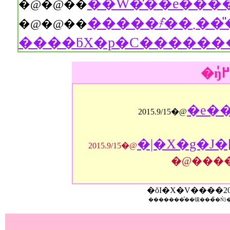
�@�@��
�����҂̂��܂���̎��_����B��W�ɒԂ�ꂽ
�@�@��
����ƃX�p�C�������
�e��
2015.9/15�@
�|�X�g�J�
2015.9/15�@
�@���
�ŏI�X�V����
2
�������̂��镶���̏�Ń