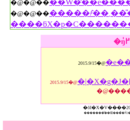
�@�@��
�����҂̂��܂���̎��_����B��W�ɒԂ�ꂽ
�@�@��
����ƃX�p�C�������
�e��
2015.9/15�@
�|�X�g�J�
2015.9/15�@
�@���
�ŏI�X�V����
2
�������̂��镶���̏�Ń