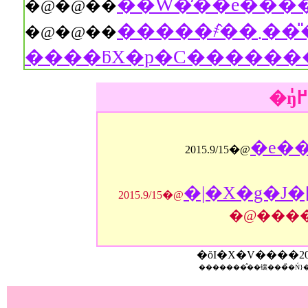
�@�@��
�����҂̂��܂���̎��_����B��W�ɒԂ�ꂽ
�@�@��
����ƃX�p�C�������
�e��
2015.9/15�@
�|�X�g�J�
2015.9/15�@
�@���
�ŏI�X�V����
2
�������̂��镶���̏�Ń