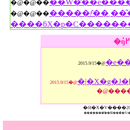
�@�@��
�����҂̂��܂���̎��_����B��W�ɒԂ�ꂽ
�@�@��
����ƃX�p�C�������
�e��
2015.9/15�@
�|�X�g�J�
2015.9/15�@
�@���
�ŏI�X�V����
2
�������̂��镶���̏�Ń