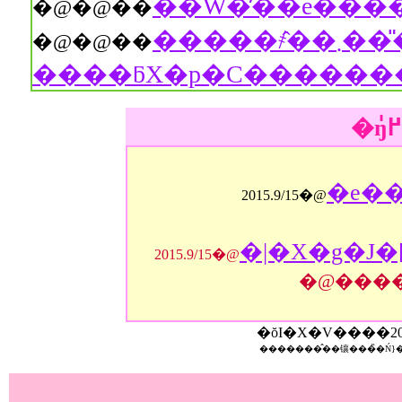
�@�@��
�����҂̂��܂���̎��_����B��W�ɒԂ�ꂽ
�@�@��
����ƃX�p�C�������
�e��
2015.9/15�@
�|�X�g�J�
2015.9/15�@
�@���
�ŏI�X�V����
2
�������̂��镶���̏�Ń